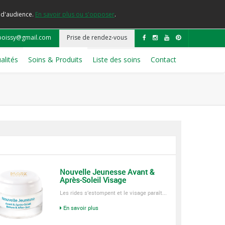
e d'audience.
En savoir plus ou s'opposer
.
poissy@gmail.com
Prise de rendez-vous
alités
Soins & Produits
Liste des soins
Contact
Nouvelle Jeunesse Avant &
Après-Soleil Visage
Les rides s’estompent et le visage paraît...
En savoir plus