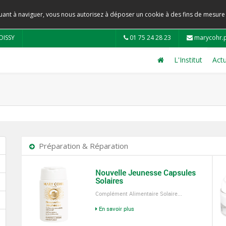
tinuant à naviguer, vous nous autorisez à déposer un cookie à des fins de mesur
OISSY
01 75 24 28 23
marycohr.
L'Institut
Actu
Préparation & Réparation
Nouvelle Jeunesse Capsules
Solaires
Complément Alimentaire Solaire...
En savoir plus